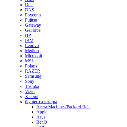
Dell
DNS
Foxconn
Fujitsu
Gateway
GeForce
HP
IBM
Lenovo
Medion
Microsoft
MSI
Polaris
RAZER
Samsung
Sony
Toshiba
Vizio
Xiaomi
б/у вентиляторы
Acer/eMachines/Packard Bell
Apple
Asus
BenQ