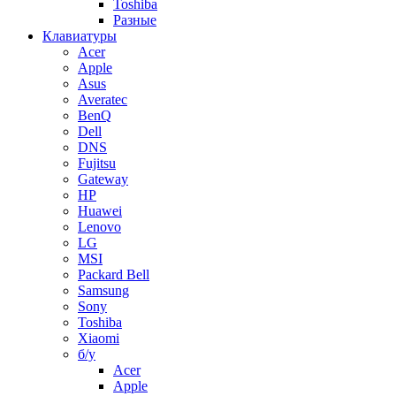
Toshiba
Разные
Клавиатуры
Acer
Apple
Asus
Averatec
BenQ
Dell
DNS
Fujitsu
Gateway
HP
Huawei
Lenovo
LG
MSI
Packard Bell
Samsung
Sony
Toshiba
Xiaomi
б/у
Acer
Apple