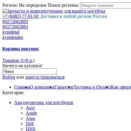
Регион:
Не определен
Поиск региона:
+7 (8482) 77-91-91
Доставка в любой регион России
89272682883
89272682883
kypidetal
kypidetalru
Корзина покупок
Товаров: 0 (0 р.)
Ничего не куплено!
Войти
или
зарегистрироваться
Главная
О компании
Гарантия
Доставка и Оплата
Как оформ
Категории
Аккумуляторы для ноутбуков
Acer
Apple
Asus
Dell
DNS