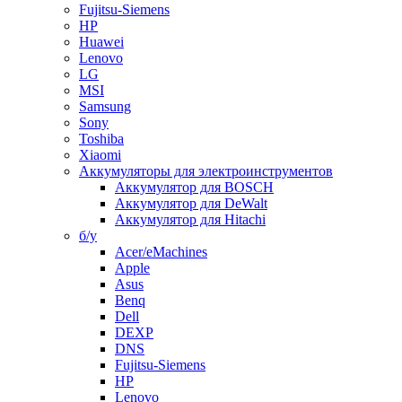
Fujitsu-Siemens
HP
Huawei
Lenovo
LG
MSI
Samsung
Sony
Toshiba
Xiaomi
Аккумуляторы для электроинструментов
Аккумулятор для BOSCH
Аккумулятор для DeWalt
Аккумулятор для Hitachi
б/у
Acer/eMachines
Apple
Asus
Benq
Dell
DEXP
DNS
Fujitsu-Siemens
HP
Lenovo