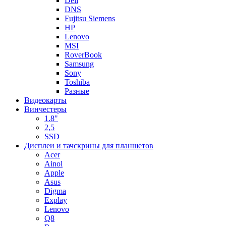
Dell
DNS
Fujitsu Siemens
HP
Lenovo
MSI
RoverBook
Samsung
Sony
Toshiba
Разные
Видеокарты
Винчестеры
1.8"
2,5
SSD
Дисплеи и тачскрины для планшетов
Acer
Ainol
Apple
Asus
Digma
Explay
Lenovo
Q8