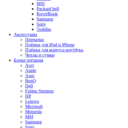
MSI
Packard bell
RoverBook
Samsung
Sony
Toshiba
Аксессуары
Перчатки
Плёнки для iPad и iPhone
Плёнки для корпуса ноутбука
Чехлы и сумки
Блоки питания
Acer
Apple
Asus
BenQ
Dell
Fujitsu Siemens
HP
Lenovo
Microsoft
Motorola
MSI
Samsung
Sony