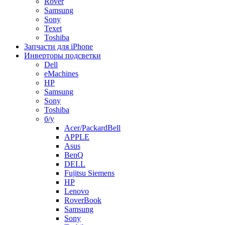
Rover
Samsung
Sony
Texet
Toshiba
Запчасти для iPhone
Инверторы подсветки
Dell
eMachines
HP
Samsung
Sony
Toshiba
б/у
Acer/PackardBell
APPLE
Asus
BenQ
DELL
Fujitsu Siemens
HP
Lenovo
RoverBook
Samsung
Sony