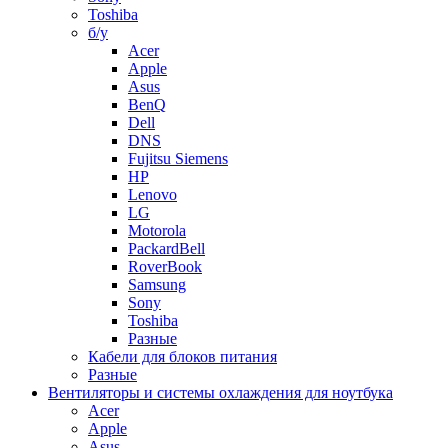
Toshiba
б/у
Acer
Apple
Asus
BenQ
Dell
DNS
Fujitsu Siemens
HP
Lenovo
LG
Motorola
PackardBell
RoverBook
Samsung
Sony
Toshiba
Разные
Кабели для блоков питания
Разные
Вентиляторы и системы охлаждения для ноутбука
Acer
Apple
Asus