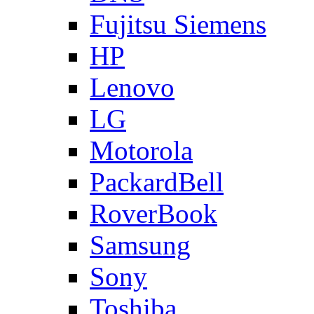
Fujitsu Siemens
HP
Lenovo
LG
Motorola
PackardBell
RoverBook
Samsung
Sony
Toshiba