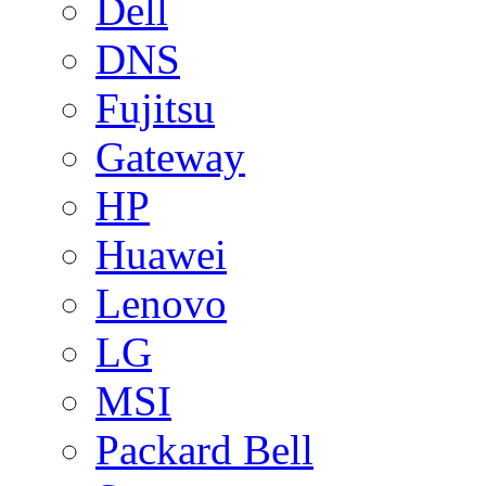
Dell
DNS
Fujitsu
Gateway
HP
Huawei
Lenovo
LG
MSI
Packard Bell