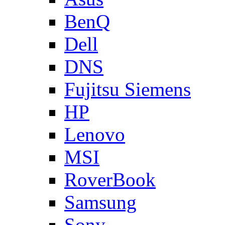
BenQ
Dell
DNS
Fujitsu Siemens
HP
Lenovo
MSI
RoverBook
Samsung
Sony