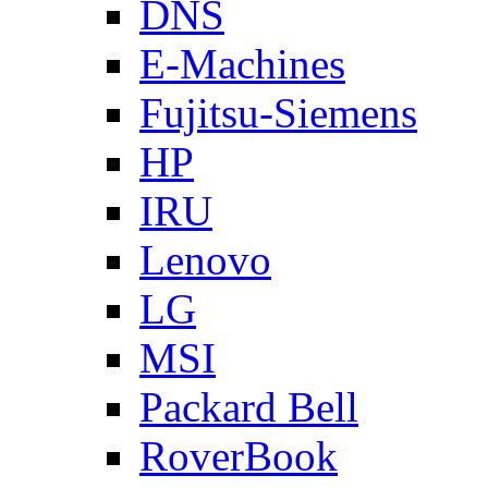
DNS
E-Machines
Fujitsu-Siemens
HP
IRU
Lenovo
LG
MSI
Packard Bell
RoverBook