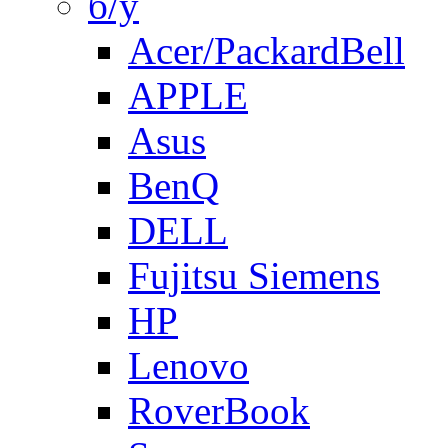
б/у
Acer/PackardBell
APPLE
Asus
BenQ
DELL
Fujitsu Siemens
HP
Lenovo
RoverBook