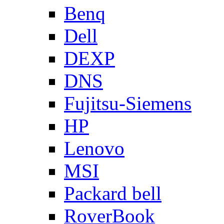
Benq
Dell
DEXP
DNS
Fujitsu-Siemens
HP
Lenovo
MSI
Packard bell
RoverBook