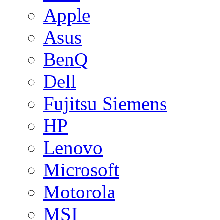
Apple
Asus
BenQ
Dell
Fujitsu Siemens
HP
Lenovo
Microsoft
Motorola
MSI