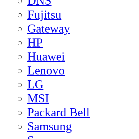
DNS
Fujitsu
Gateway
HP
Huawei
Lenovo
LG
MSI
Packard Bell
Samsung