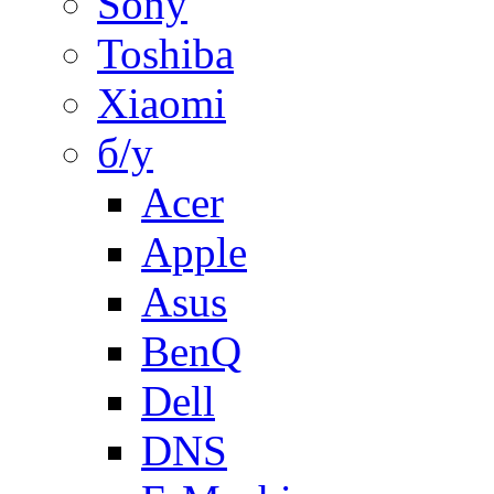
Sony
Toshiba
Xiaomi
б/у
Acer
Apple
Asus
BenQ
Dell
DNS