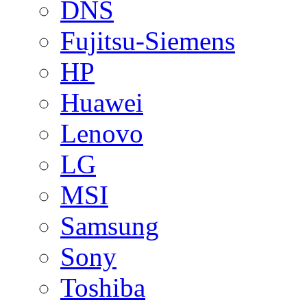
DNS
Fujitsu-Siemens
HP
Huawei
Lenovo
LG
MSI
Samsung
Sony
Toshiba