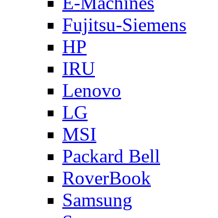
E-Machines
Fujitsu-Siemens
HP
IRU
Lenovo
LG
MSI
Packard Bell
RoverBook
Samsung