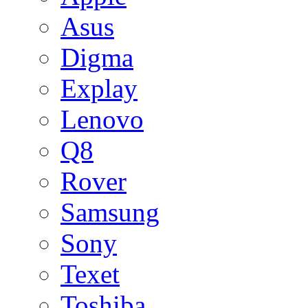
Asus
Digma
Explay
Lenovo
Q8
Rover
Samsung
Sony
Texet
Toshiba