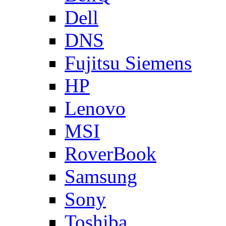
Dell
DNS
Fujitsu Siemens
HP
Lenovo
MSI
RoverBook
Samsung
Sony
Toshiba