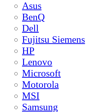
Asus
BenQ
Dell
Fujitsu Siemens
HP
Lenovo
Microsoft
Motorola
MSI
Samsung