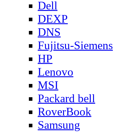
Dell
DEXP
DNS
Fujitsu-Siemens
HP
Lenovo
MSI
Packard bell
RoverBook
Samsung