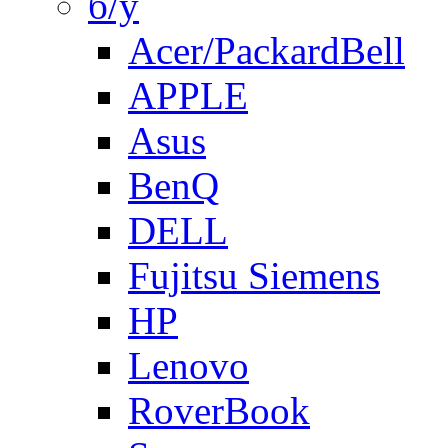
б/у
Acer/PackardBell
APPLE
Asus
BenQ
DELL
Fujitsu Siemens
HP
Lenovo
RoverBook