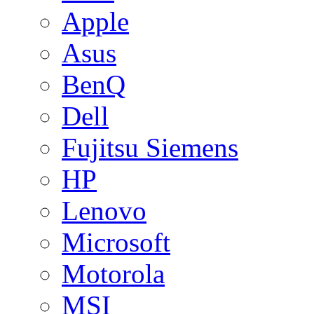
Apple
Asus
BenQ
Dell
Fujitsu Siemens
HP
Lenovo
Microsoft
Motorola
MSI