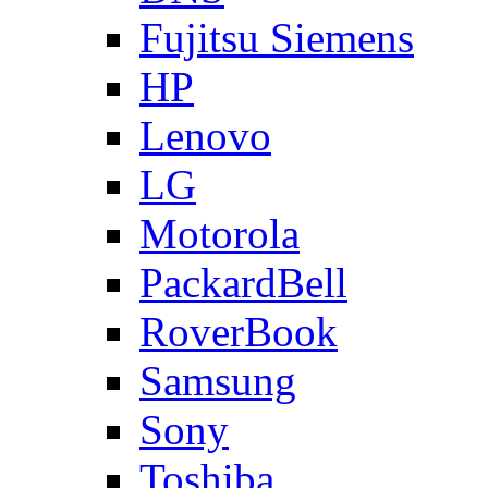
Fujitsu Siemens
HP
Lenovo
LG
Motorola
PackardBell
RoverBook
Samsung
Sony
Toshiba