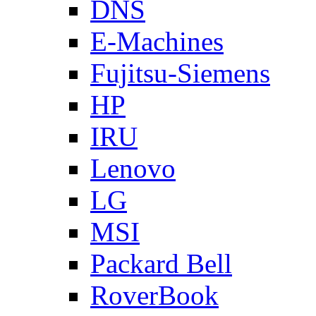
DNS
E-Machines
Fujitsu-Siemens
HP
IRU
Lenovo
LG
MSI
Packard Bell
RoverBook