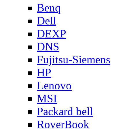
Benq
Dell
DEXP
DNS
Fujitsu-Siemens
HP
Lenovo
MSI
Packard bell
RoverBook