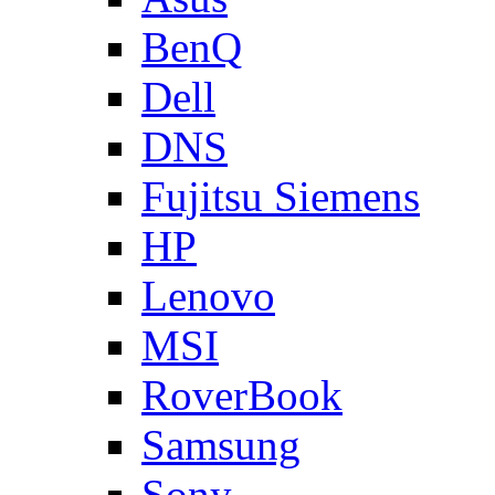
BenQ
Dell
DNS
Fujitsu Siemens
HP
Lenovo
MSI
RoverBook
Samsung
Sony