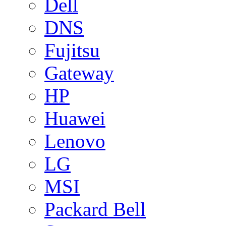
Dell
DNS
Fujitsu
Gateway
HP
Huawei
Lenovo
LG
MSI
Packard Bell