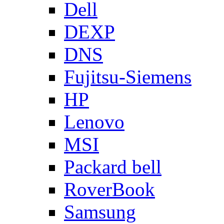
Dell
DEXP
DNS
Fujitsu-Siemens
HP
Lenovo
MSI
Packard bell
RoverBook
Samsung