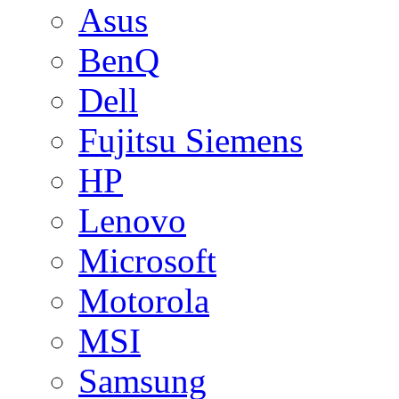
Asus
BenQ
Dell
Fujitsu Siemens
HP
Lenovo
Microsoft
Motorola
MSI
Samsung