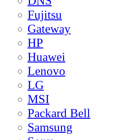
DNS
Fujitsu
Gateway
HP
Huawei
Lenovo
LG
MSI
Packard Bell
Samsung