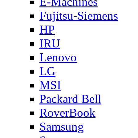
E-Machines
Fujitsu-Siemens
HP
IRU
Lenovo
LG
MSI
Packard Bell
RoverBook
Samsung