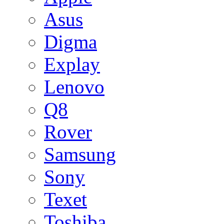
Asus
Digma
Explay
Lenovo
Q8
Rover
Samsung
Sony
Texet
Toshiba