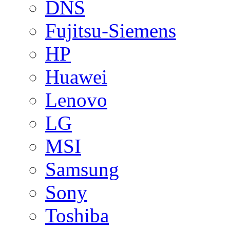
DNS
Fujitsu-Siemens
HP
Huawei
Lenovo
LG
MSI
Samsung
Sony
Toshiba