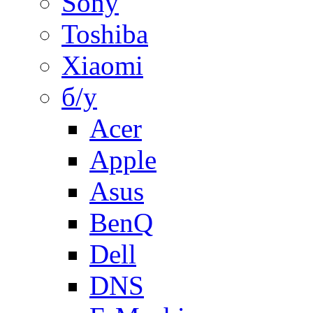
Sony
Toshiba
Xiaomi
б/у
Acer
Apple
Asus
BenQ
Dell
DNS