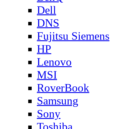
Dell
DNS
Fujitsu Siemens
HP
Lenovo
MSI
RoverBook
Samsung
Sony
Toshiba