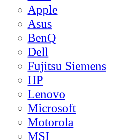
Apple
Asus
BenQ
Dell
Fujitsu Siemens
HP
Lenovo
Microsoft
Motorola
MSI