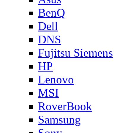
BenQ
Dell
DNS
Fujitsu Siemens
HP
Lenovo
MSI
RoverBook
Samsung
Sony