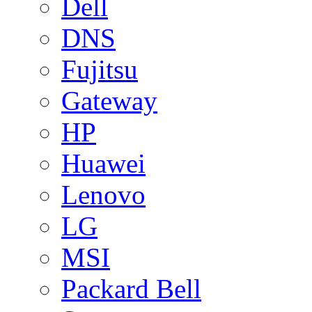
Dell
DNS
Fujitsu
Gateway
HP
Huawei
Lenovo
LG
MSI
Packard Bell