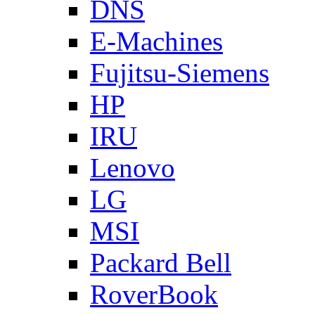
DNS
E-Machines
Fujitsu-Siemens
HP
IRU
Lenovo
LG
MSI
Packard Bell
RoverBook