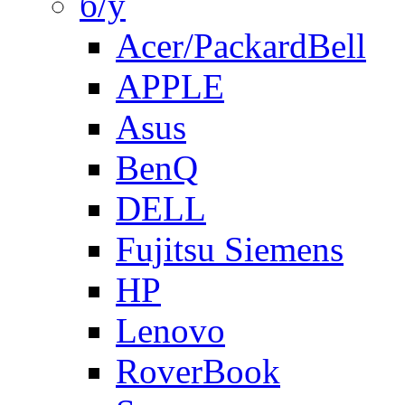
б/у
Acer/PackardBell
APPLE
Asus
BenQ
DELL
Fujitsu Siemens
HP
Lenovo
RoverBook