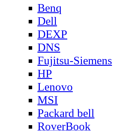
Benq
Dell
DEXP
DNS
Fujitsu-Siemens
HP
Lenovo
MSI
Packard bell
RoverBook