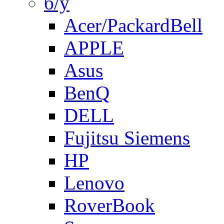
б/у
Acer/PackardBell
APPLE
Asus
BenQ
DELL
Fujitsu Siemens
HP
Lenovo
RoverBook