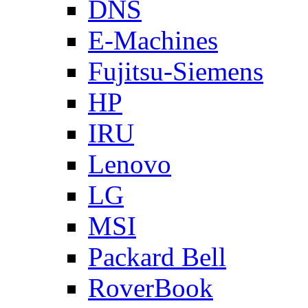
DNS
E-Machines
Fujitsu-Siemens
HP
IRU
Lenovo
LG
MSI
Packard Bell
RoverBook