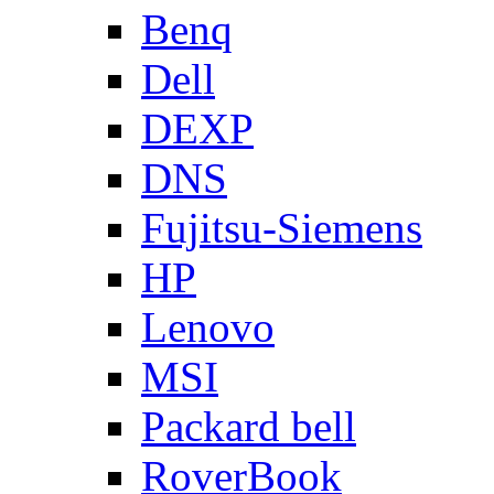
Benq
Dell
DEXP
DNS
Fujitsu-Siemens
HP
Lenovo
MSI
Packard bell
RoverBook