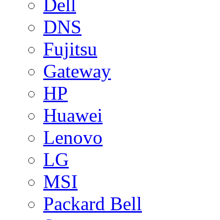
Dell
DNS
Fujitsu
Gateway
HP
Huawei
Lenovo
LG
MSI
Packard Bell