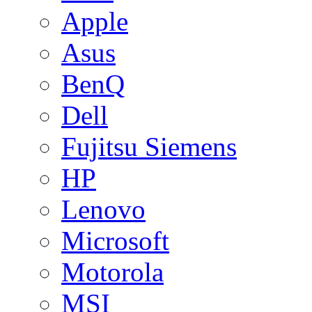
Apple
Asus
BenQ
Dell
Fujitsu Siemens
HP
Lenovo
Microsoft
Motorola
MSI