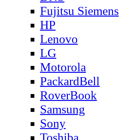
Fujitsu Siemens
HP
Lenovo
LG
Motorola
PackardBell
RoverBook
Samsung
Sony
Toshiba