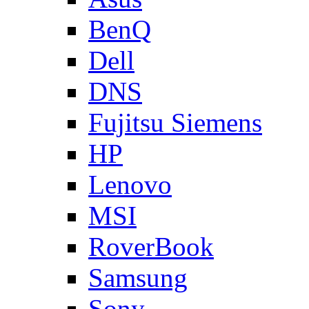
BenQ
Dell
DNS
Fujitsu Siemens
HP
Lenovo
MSI
RoverBook
Samsung
Sony