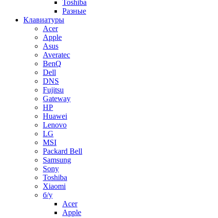
Toshiba
Разные
Клавиатуры
Acer
Apple
Asus
Averatec
BenQ
Dell
DNS
Fujitsu
Gateway
HP
Huawei
Lenovo
LG
MSI
Packard Bell
Samsung
Sony
Toshiba
Xiaomi
б/у
Acer
Apple