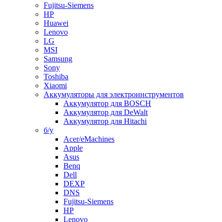
Fujitsu-Siemens
HP
Huawei
Lenovo
LG
MSI
Samsung
Sony
Toshiba
Xiaomi
Аккумуляторы для электроинструментов
Аккумулятор для BOSCH
Аккумулятор для DeWalt
Аккумулятор для Hitachi
б/у
Acer/eMachines
Apple
Asus
Benq
Dell
DEXP
DNS
Fujitsu-Siemens
HP
Lenovo