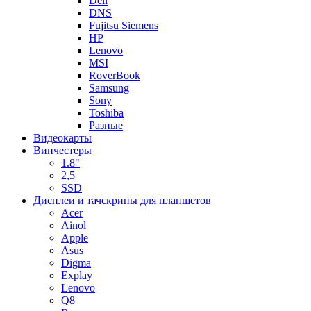
Dell
DNS
Fujitsu Siemens
HP
Lenovo
MSI
RoverBook
Samsung
Sony
Toshiba
Разные
Видеокарты
Винчестеры
1.8"
2,5
SSD
Дисплеи и тачскрины для планшетов
Acer
Ainol
Apple
Asus
Digma
Explay
Lenovo
Q8