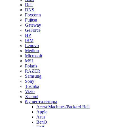
Dell
DNS
Foxconn
Fujitsu
Gateway
GeForce
HP
IBM
Lenovo
Medion
Microsoft
MSI
Polaris
RAZER
Samsung
Sony
Toshiba
Vizio
Xiaomi
б/у вентиляторы
Acer/eMachines/Packard Bell
Apple
Asus
BenQ