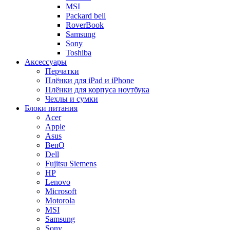
MSI
Packard bell
RoverBook
Samsung
Sony
Toshiba
Аксессуары
Перчатки
Плёнки для iPad и iPhone
Плёнки для корпуса ноутбука
Чехлы и сумки
Блоки питания
Acer
Apple
Asus
BenQ
Dell
Fujitsu Siemens
HP
Lenovo
Microsoft
Motorola
MSI
Samsung
Sony