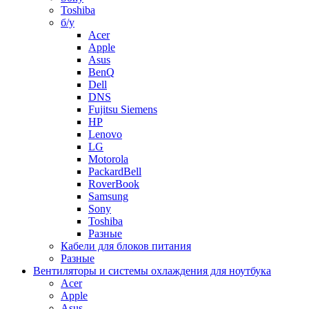
Toshiba
б/у
Acer
Apple
Asus
BenQ
Dell
DNS
Fujitsu Siemens
HP
Lenovo
LG
Motorola
PackardBell
RoverBook
Samsung
Sony
Toshiba
Разные
Кабели для блоков питания
Разные
Вентиляторы и системы охлаждения для ноутбука
Acer
Apple
Asus