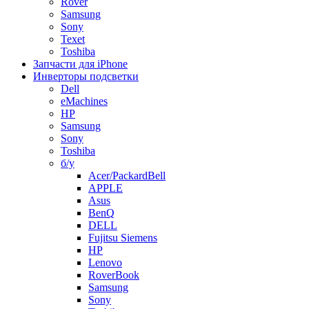
Rover
Samsung
Sony
Texet
Toshiba
Запчасти для iPhone
Инверторы подсветки
Dell
eMachines
HP
Samsung
Sony
Toshiba
б/у
Acer/PackardBell
APPLE
Asus
BenQ
DELL
Fujitsu Siemens
HP
Lenovo
RoverBook
Samsung
Sony