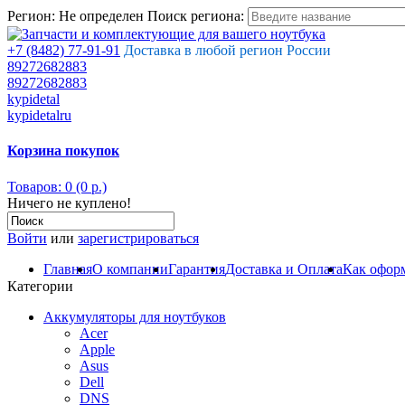
Регион:
Не определен
Поиск региона:
+7 (8482) 77-91-91
Доставка в любой регион России
89272682883
89272682883
kypidetal
kypidetalru
Корзина покупок
Товаров: 0 (0 р.)
Ничего не куплено!
Войти
или
зарегистрироваться
Главная
О компании
Гарантия
Доставка и Оплата
Как оформ
Категории
Аккумуляторы для ноутбуков
Acer
Apple
Asus
Dell
DNS