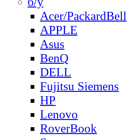
б/у
Acer/PackardBell
APPLE
Asus
BenQ
DELL
Fujitsu Siemens
HP
Lenovo
RoverBook