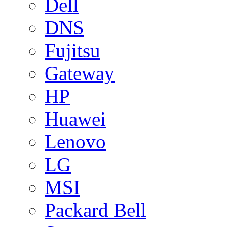
Dell
DNS
Fujitsu
Gateway
HP
Huawei
Lenovo
LG
MSI
Packard Bell