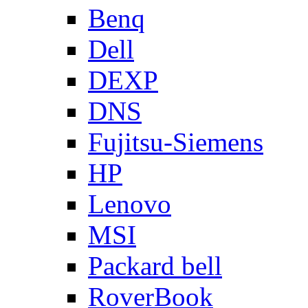
Benq
Dell
DEXP
DNS
Fujitsu-Siemens
HP
Lenovo
MSI
Packard bell
RoverBook