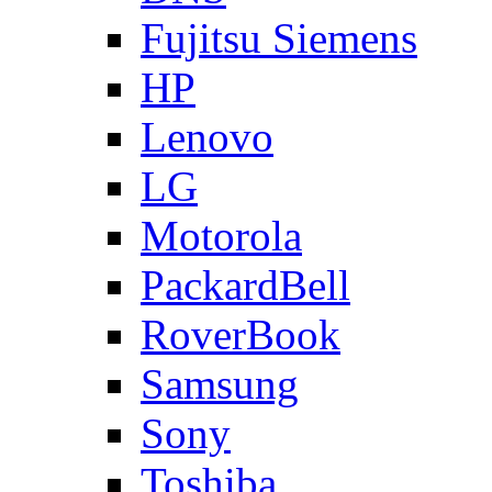
Fujitsu Siemens
HP
Lenovo
LG
Motorola
PackardBell
RoverBook
Samsung
Sony
Toshiba