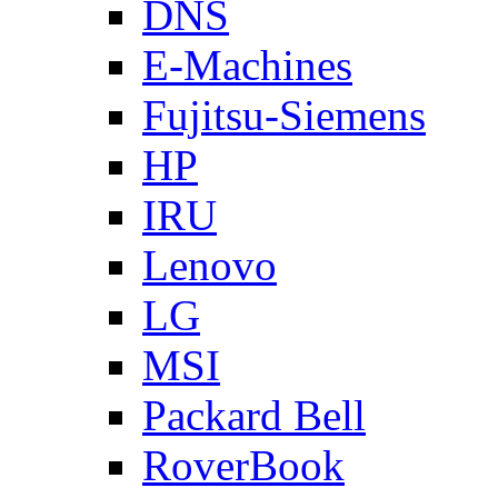
DNS
E-Machines
Fujitsu-Siemens
HP
IRU
Lenovo
LG
MSI
Packard Bell
RoverBook