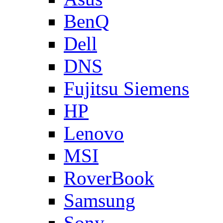
BenQ
Dell
DNS
Fujitsu Siemens
HP
Lenovo
MSI
RoverBook
Samsung
Sony