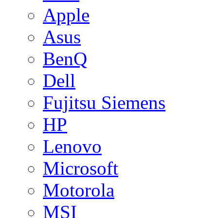
Apple
Asus
BenQ
Dell
Fujitsu Siemens
HP
Lenovo
Microsoft
Motorola
MSI