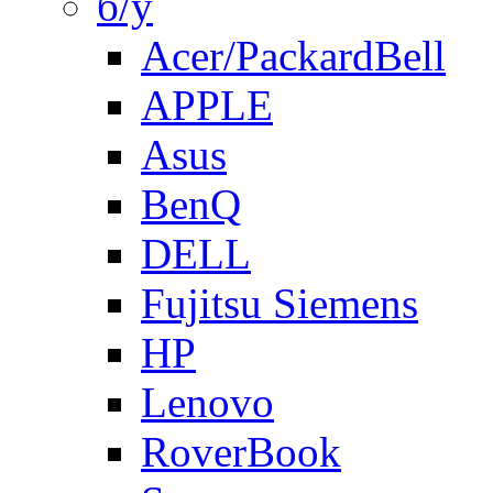
б/у
Acer/PackardBell
APPLE
Asus
BenQ
DELL
Fujitsu Siemens
HP
Lenovo
RoverBook