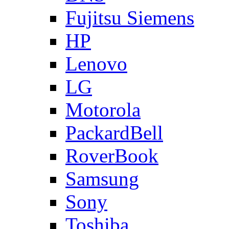
Fujitsu Siemens
HP
Lenovo
LG
Motorola
PackardBell
RoverBook
Samsung
Sony
Toshiba