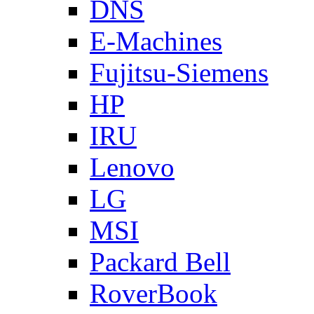
DNS
E-Machines
Fujitsu-Siemens
HP
IRU
Lenovo
LG
MSI
Packard Bell
RoverBook