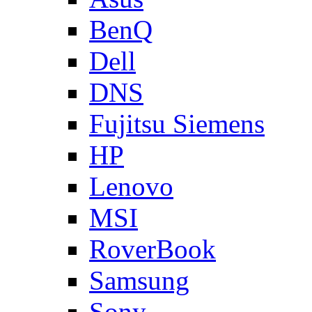
BenQ
Dell
DNS
Fujitsu Siemens
HP
Lenovo
MSI
RoverBook
Samsung
Sony