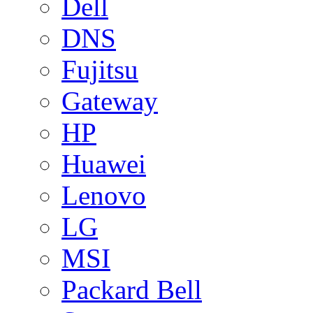
Dell
DNS
Fujitsu
Gateway
HP
Huawei
Lenovo
LG
MSI
Packard Bell