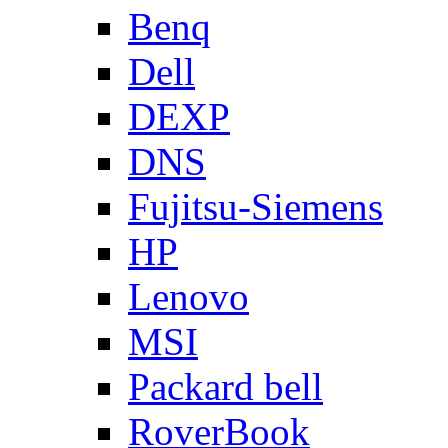
Benq
Dell
DEXP
DNS
Fujitsu-Siemens
HP
Lenovo
MSI
Packard bell
RoverBook