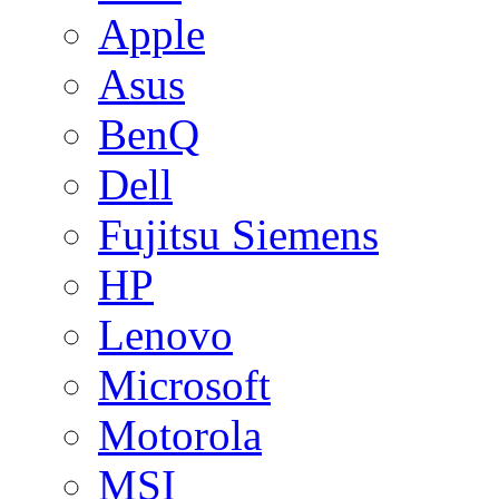
Apple
Asus
BenQ
Dell
Fujitsu Siemens
HP
Lenovo
Microsoft
Motorola
MSI