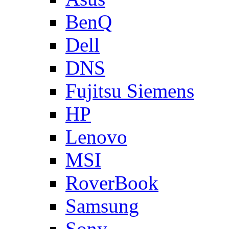
BenQ
Dell
DNS
Fujitsu Siemens
HP
Lenovo
MSI
RoverBook
Samsung
Sony