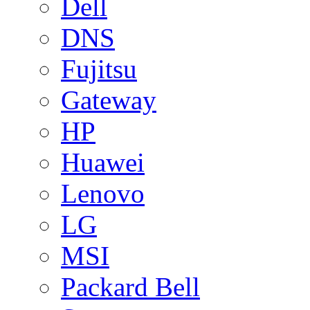
Dell
DNS
Fujitsu
Gateway
HP
Huawei
Lenovo
LG
MSI
Packard Bell