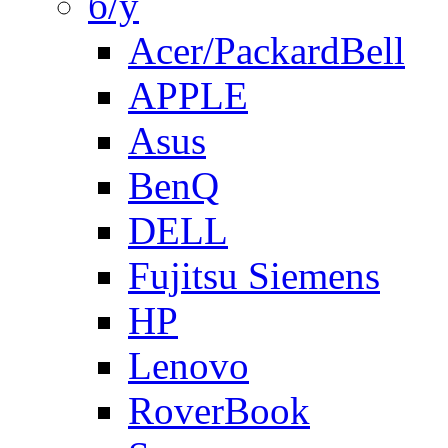
б/у
Acer/PackardBell
APPLE
Asus
BenQ
DELL
Fujitsu Siemens
HP
Lenovo
RoverBook