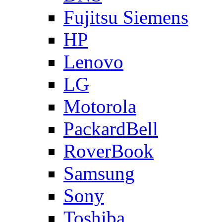
Fujitsu Siemens
HP
Lenovo
LG
Motorola
PackardBell
RoverBook
Samsung
Sony
Toshiba