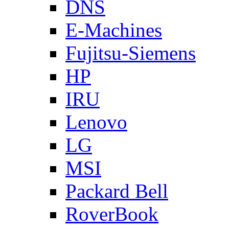
DNS
E-Machines
Fujitsu-Siemens
HP
IRU
Lenovo
LG
MSI
Packard Bell
RoverBook