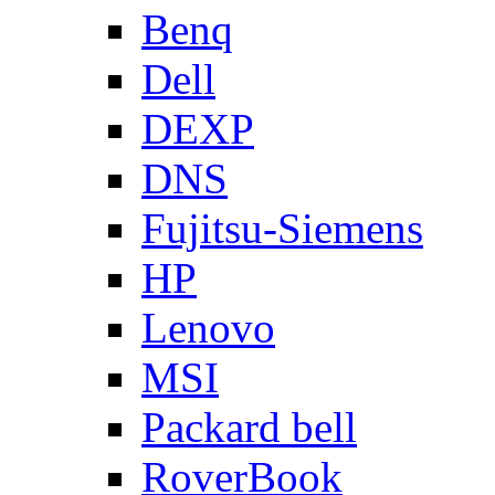
Benq
Dell
DEXP
DNS
Fujitsu-Siemens
HP
Lenovo
MSI
Packard bell
RoverBook