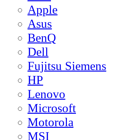
Apple
Asus
BenQ
Dell
Fujitsu Siemens
HP
Lenovo
Microsoft
Motorola
MSI