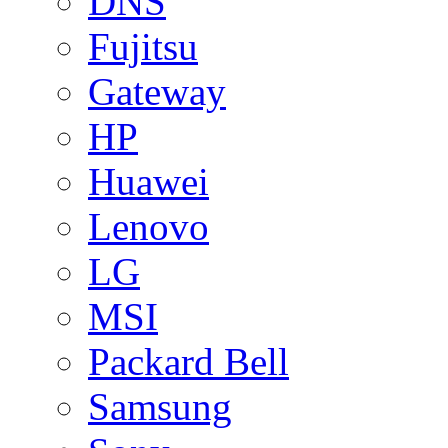
DNS
Fujitsu
Gateway
HP
Huawei
Lenovo
LG
MSI
Packard Bell
Samsung