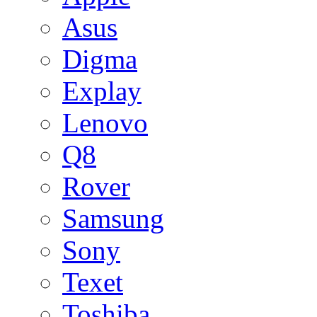
Asus
Digma
Explay
Lenovo
Q8
Rover
Samsung
Sony
Texet
Toshiba