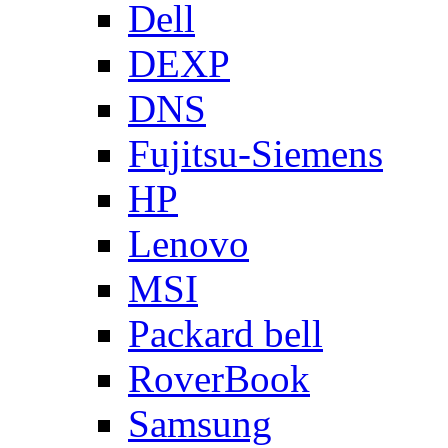
Dell
DEXP
DNS
Fujitsu-Siemens
HP
Lenovo
MSI
Packard bell
RoverBook
Samsung