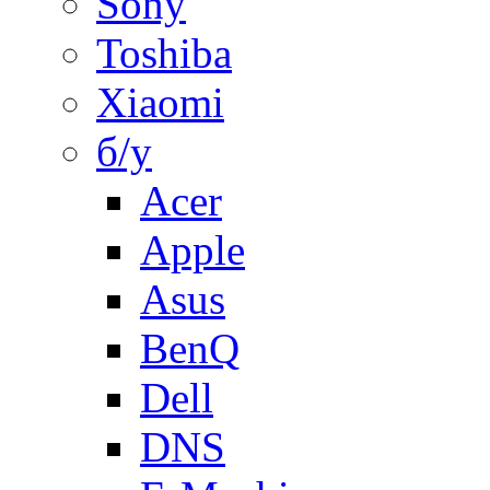
Sony
Toshiba
Xiaomi
б/у
Acer
Apple
Asus
BenQ
Dell
DNS