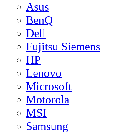
Asus
BenQ
Dell
Fujitsu Siemens
HP
Lenovo
Microsoft
Motorola
MSI
Samsung