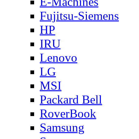
E-Machines
Fujitsu-Siemens
HP
IRU
Lenovo
LG
MSI
Packard Bell
RoverBook
Samsung