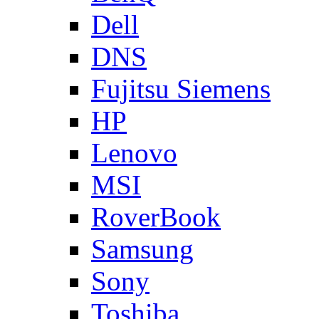
Dell
DNS
Fujitsu Siemens
HP
Lenovo
MSI
RoverBook
Samsung
Sony
Toshiba