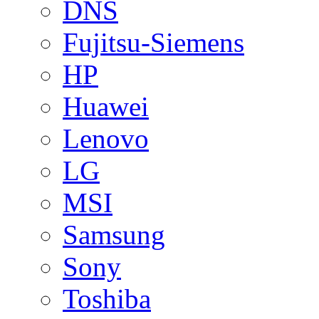
DNS
Fujitsu-Siemens
HP
Huawei
Lenovo
LG
MSI
Samsung
Sony
Toshiba