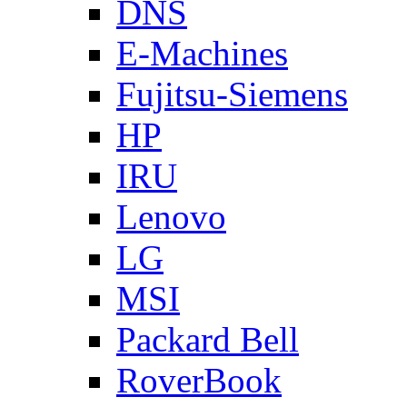
DNS
E-Machines
Fujitsu-Siemens
HP
IRU
Lenovo
LG
MSI
Packard Bell
RoverBook