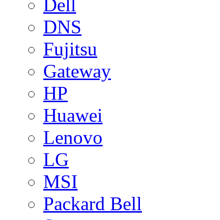
Dell
DNS
Fujitsu
Gateway
HP
Huawei
Lenovo
LG
MSI
Packard Bell