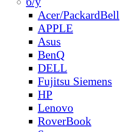
б/у
Acer/PackardBell
APPLE
Asus
BenQ
DELL
Fujitsu Siemens
HP
Lenovo
RoverBook