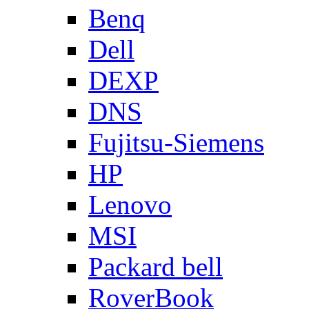
Benq
Dell
DEXP
DNS
Fujitsu-Siemens
HP
Lenovo
MSI
Packard bell
RoverBook