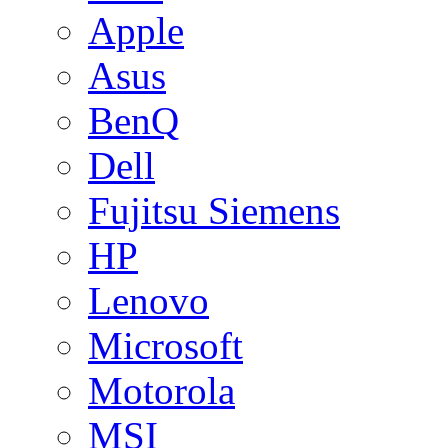
Apple
Asus
BenQ
Dell
Fujitsu Siemens
HP
Lenovo
Microsoft
Motorola
MSI