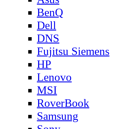
BenQ
Dell
DNS
Fujitsu Siemens
HP
Lenovo
MSI
RoverBook
Samsung
Sony