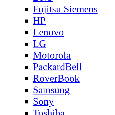
Fujitsu Siemens
HP
Lenovo
LG
Motorola
PackardBell
RoverBook
Samsung
Sony
Toshiba