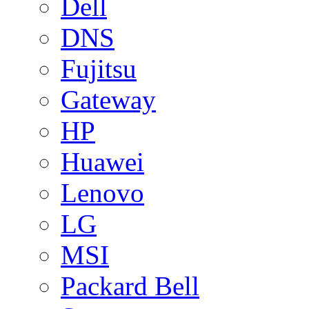
Dell
DNS
Fujitsu
Gateway
HP
Huawei
Lenovo
LG
MSI
Packard Bell