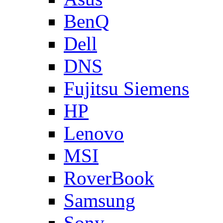
BenQ
Dell
DNS
Fujitsu Siemens
HP
Lenovo
MSI
RoverBook
Samsung
Sony