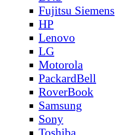
Fujitsu Siemens
HP
Lenovo
LG
Motorola
PackardBell
RoverBook
Samsung
Sony
Toshiba