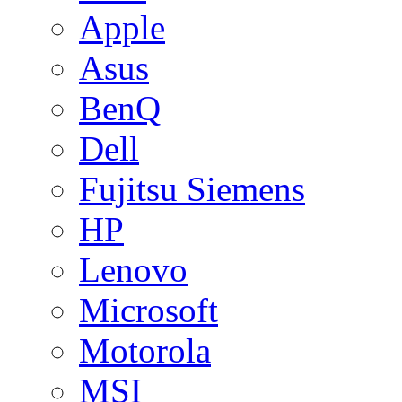
Apple
Asus
BenQ
Dell
Fujitsu Siemens
HP
Lenovo
Microsoft
Motorola
MSI