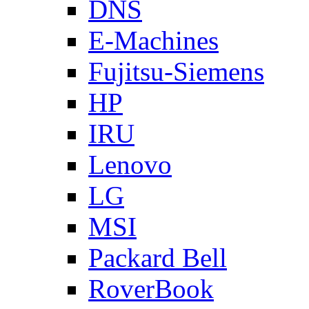
DNS
E-Machines
Fujitsu-Siemens
HP
IRU
Lenovo
LG
MSI
Packard Bell
RoverBook