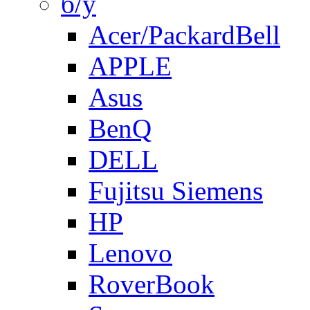
б/у
Acer/PackardBell
APPLE
Asus
BenQ
DELL
Fujitsu Siemens
HP
Lenovo
RoverBook