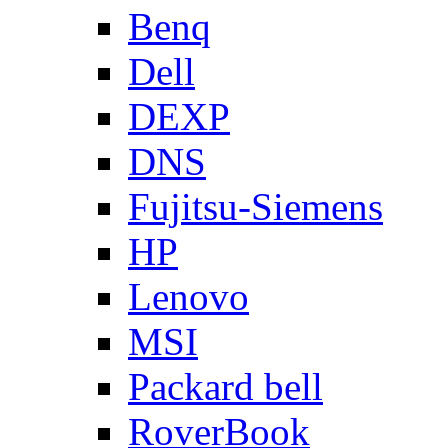
Benq
Dell
DEXP
DNS
Fujitsu-Siemens
HP
Lenovo
MSI
Packard bell
RoverBook