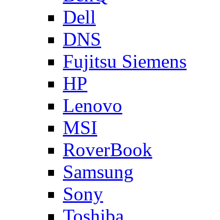
Dell
DNS
Fujitsu Siemens
HP
Lenovo
MSI
RoverBook
Samsung
Sony
Toshiba