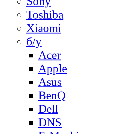
Sony
Toshiba
Xiaomi
б/у
Acer
Apple
Asus
BenQ
Dell
DNS