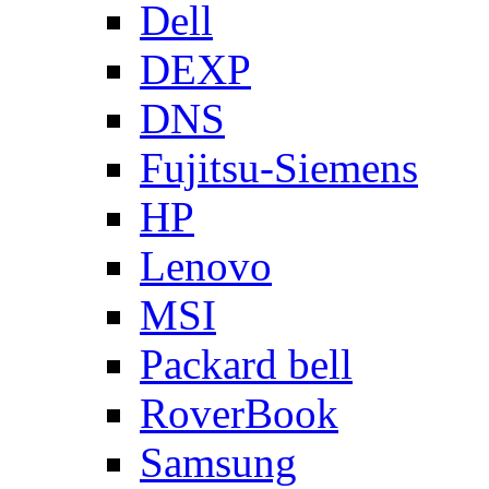
Dell
DEXP
DNS
Fujitsu-Siemens
HP
Lenovo
MSI
Packard bell
RoverBook
Samsung