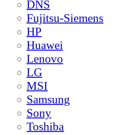
DNS
Fujitsu-Siemens
HP
Huawei
Lenovo
LG
MSI
Samsung
Sony
Toshiba