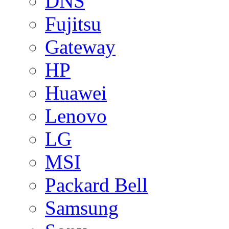
DNS
Fujitsu
Gateway
HP
Huawei
Lenovo
LG
MSI
Packard Bell
Samsung