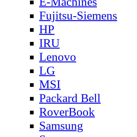
E-Machines
Fujitsu-Siemens
HP
IRU
Lenovo
LG
MSI
Packard Bell
RoverBook
Samsung