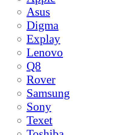
Asus
Digma
Explay
Lenovo
Q8
Rover
Samsung
Sony
Texet
Toshiba