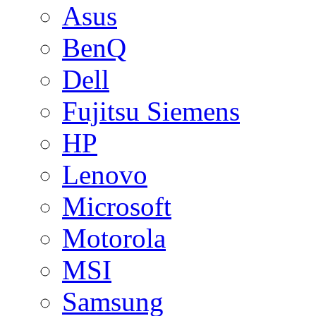
Asus
BenQ
Dell
Fujitsu Siemens
HP
Lenovo
Microsoft
Motorola
MSI
Samsung