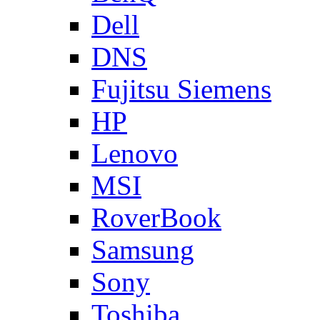
Dell
DNS
Fujitsu Siemens
HP
Lenovo
MSI
RoverBook
Samsung
Sony
Toshiba