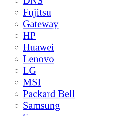
DNS
Fujitsu
Gateway
HP
Huawei
Lenovo
LG
MSI
Packard Bell
Samsung