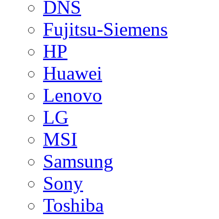
DNS
Fujitsu-Siemens
HP
Huawei
Lenovo
LG
MSI
Samsung
Sony
Toshiba