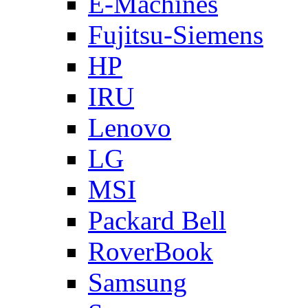
E-Machines
Fujitsu-Siemens
HP
IRU
Lenovo
LG
MSI
Packard Bell
RoverBook
Samsung