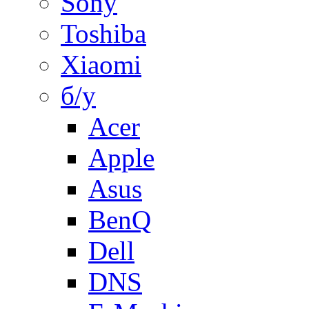
Sony
Toshiba
Xiaomi
б/у
Acer
Apple
Asus
BenQ
Dell
DNS