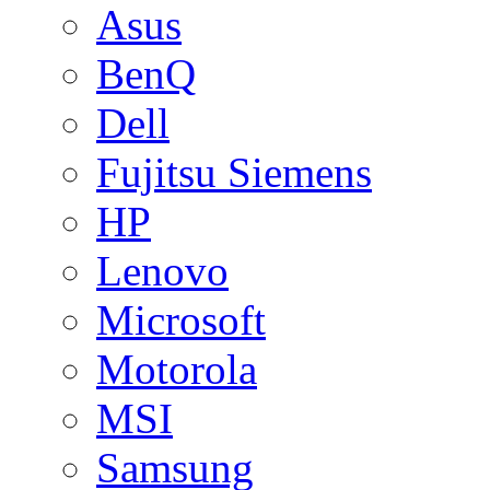
Asus
BenQ
Dell
Fujitsu Siemens
HP
Lenovo
Microsoft
Motorola
MSI
Samsung