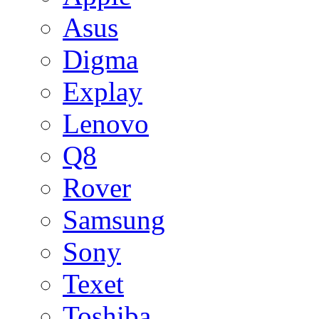
Asus
Digma
Explay
Lenovo
Q8
Rover
Samsung
Sony
Texet
Toshiba