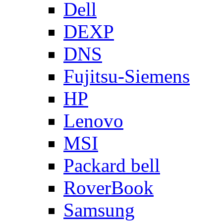
Dell
DEXP
DNS
Fujitsu-Siemens
HP
Lenovo
MSI
Packard bell
RoverBook
Samsung