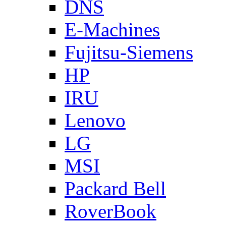
DNS
E-Machines
Fujitsu-Siemens
HP
IRU
Lenovo
LG
MSI
Packard Bell
RoverBook