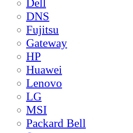
Dell
DNS
Fujitsu
Gateway
HP
Huawei
Lenovo
LG
MSI
Packard Bell