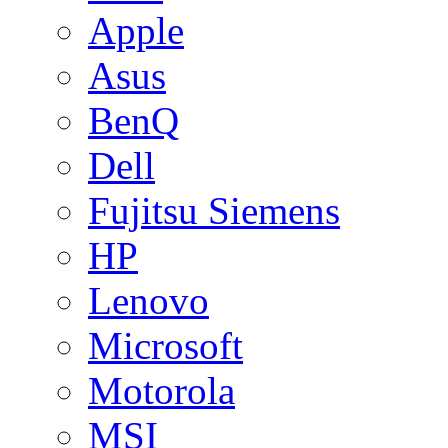
Apple
Asus
BenQ
Dell
Fujitsu Siemens
HP
Lenovo
Microsoft
Motorola
MSI