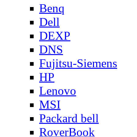
Benq
Dell
DEXP
DNS
Fujitsu-Siemens
HP
Lenovo
MSI
Packard bell
RoverBook