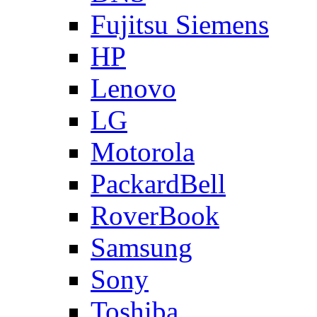
Fujitsu Siemens
HP
Lenovo
LG
Motorola
PackardBell
RoverBook
Samsung
Sony
Toshiba