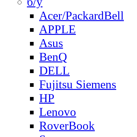
б/у
Acer/PackardBell
APPLE
Asus
BenQ
DELL
Fujitsu Siemens
HP
Lenovo
RoverBook