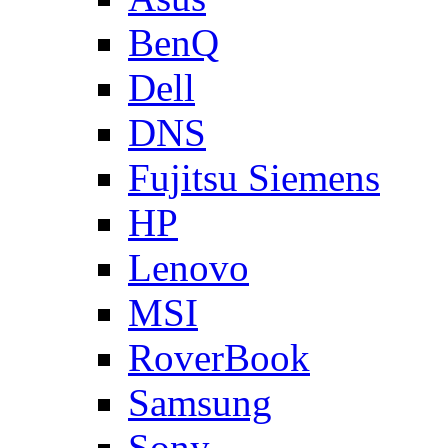
BenQ
Dell
DNS
Fujitsu Siemens
HP
Lenovo
MSI
RoverBook
Samsung
Sony