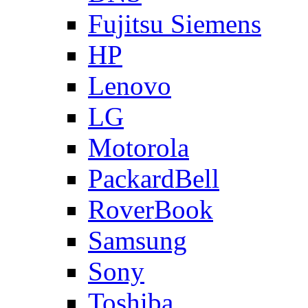
Fujitsu Siemens
HP
Lenovo
LG
Motorola
PackardBell
RoverBook
Samsung
Sony
Toshiba