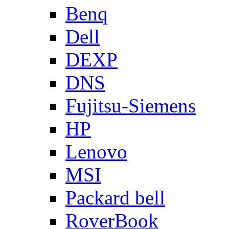
Benq
Dell
DEXP
DNS
Fujitsu-Siemens
HP
Lenovo
MSI
Packard bell
RoverBook