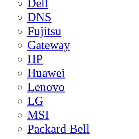
Dell
DNS
Fujitsu
Gateway
HP
Huawei
Lenovo
LG
MSI
Packard Bell