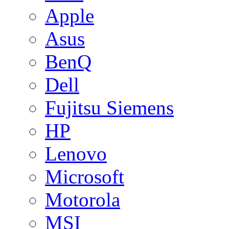
Apple
Asus
BenQ
Dell
Fujitsu Siemens
HP
Lenovo
Microsoft
Motorola
MSI