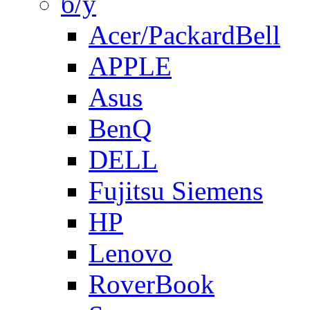
б/у
Acer/PackardBell
APPLE
Asus
BenQ
DELL
Fujitsu Siemens
HP
Lenovo
RoverBook