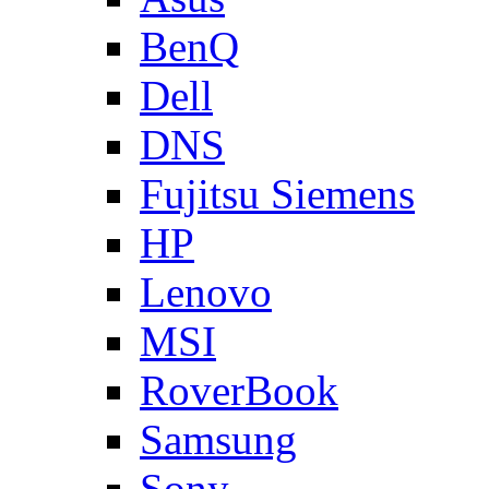
BenQ
Dell
DNS
Fujitsu Siemens
HP
Lenovo
MSI
RoverBook
Samsung
Sony