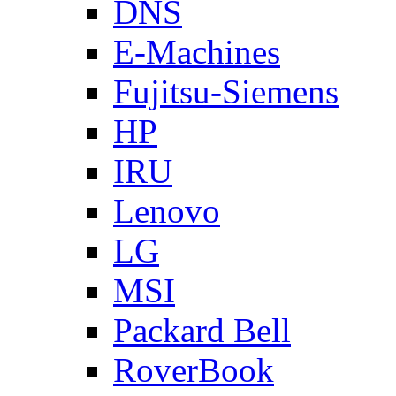
DNS
E-Machines
Fujitsu-Siemens
HP
IRU
Lenovo
LG
MSI
Packard Bell
RoverBook