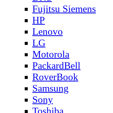
Fujitsu Siemens
HP
Lenovo
LG
Motorola
PackardBell
RoverBook
Samsung
Sony
Toshiba