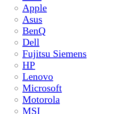
Apple
Asus
BenQ
Dell
Fujitsu Siemens
HP
Lenovo
Microsoft
Motorola
MSI