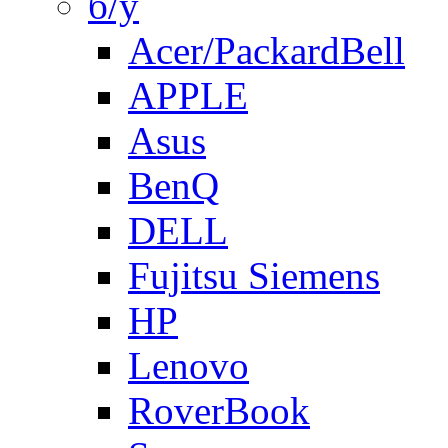
б/у
Acer/PackardBell
APPLE
Asus
BenQ
DELL
Fujitsu Siemens
HP
Lenovo
RoverBook