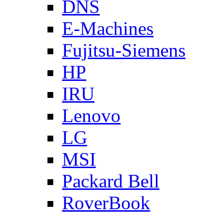
DNS
E-Machines
Fujitsu-Siemens
HP
IRU
Lenovo
LG
MSI
Packard Bell
RoverBook