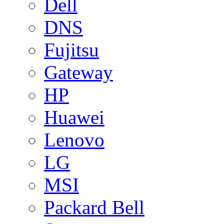
Dell
DNS
Fujitsu
Gateway
HP
Huawei
Lenovo
LG
MSI
Packard Bell