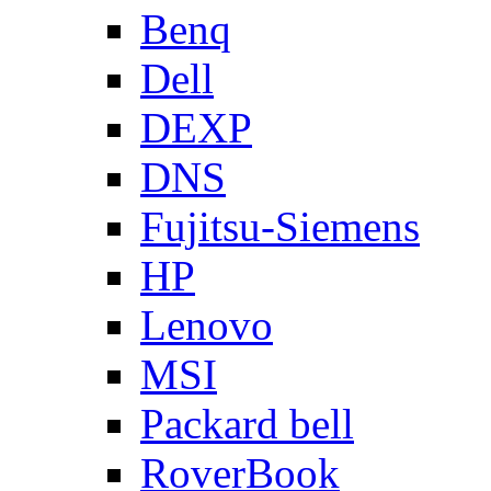
Benq
Dell
DEXP
DNS
Fujitsu-Siemens
HP
Lenovo
MSI
Packard bell
RoverBook