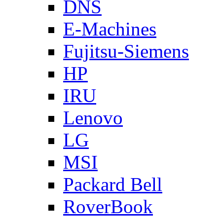
DNS
E-Machines
Fujitsu-Siemens
HP
IRU
Lenovo
LG
MSI
Packard Bell
RoverBook