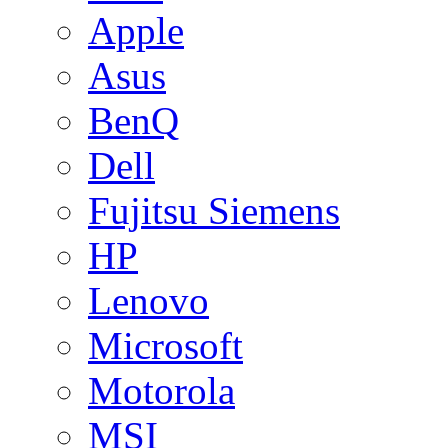
Apple
Asus
BenQ
Dell
Fujitsu Siemens
HP
Lenovo
Microsoft
Motorola
MSI