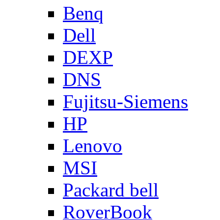
Benq
Dell
DEXP
DNS
Fujitsu-Siemens
HP
Lenovo
MSI
Packard bell
RoverBook