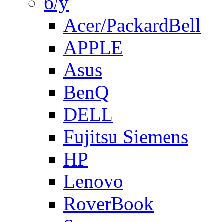
б/у
Acer/PackardBell
APPLE
Asus
BenQ
DELL
Fujitsu Siemens
HP
Lenovo
RoverBook