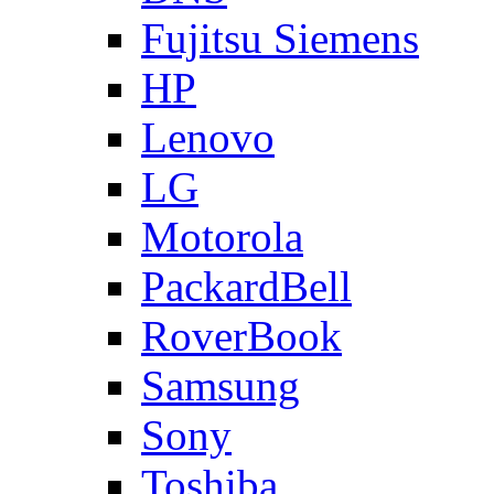
Fujitsu Siemens
HP
Lenovo
LG
Motorola
PackardBell
RoverBook
Samsung
Sony
Toshiba