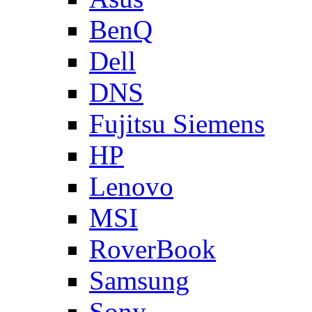
BenQ
Dell
DNS
Fujitsu Siemens
HP
Lenovo
MSI
RoverBook
Samsung
Sony