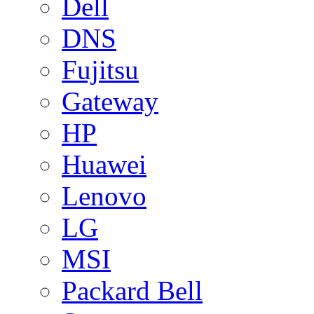
Dell
DNS
Fujitsu
Gateway
HP
Huawei
Lenovo
LG
MSI
Packard Bell