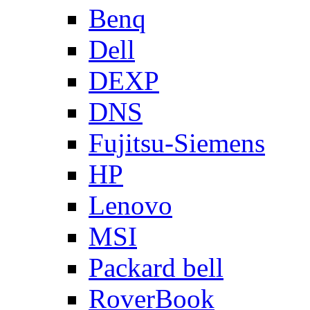
Benq
Dell
DEXP
DNS
Fujitsu-Siemens
HP
Lenovo
MSI
Packard bell
RoverBook