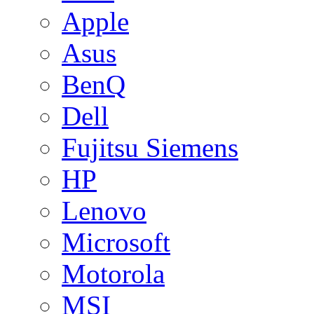
Apple
Asus
BenQ
Dell
Fujitsu Siemens
HP
Lenovo
Microsoft
Motorola
MSI