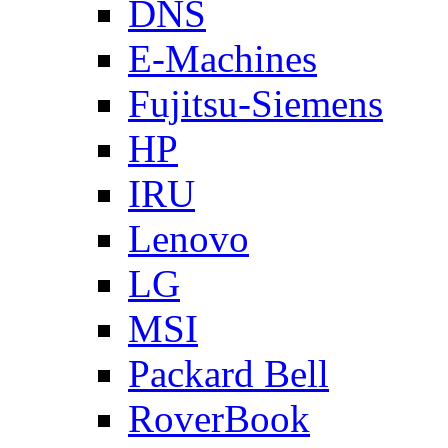
DNS
E-Machines
Fujitsu-Siemens
HP
IRU
Lenovo
LG
MSI
Packard Bell
RoverBook