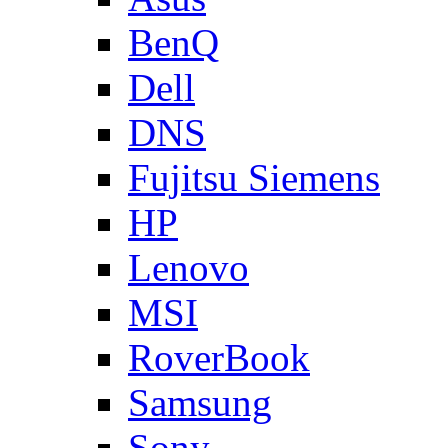
BenQ
Dell
DNS
Fujitsu Siemens
HP
Lenovo
MSI
RoverBook
Samsung
Sony