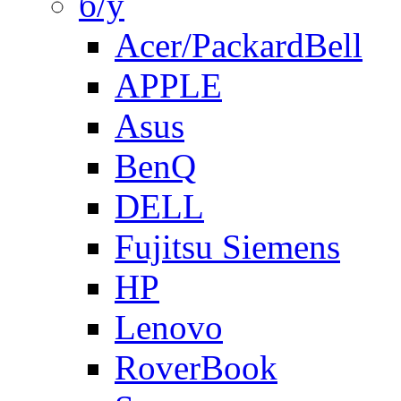
б/у
Acer/PackardBell
APPLE
Asus
BenQ
DELL
Fujitsu Siemens
HP
Lenovo
RoverBook