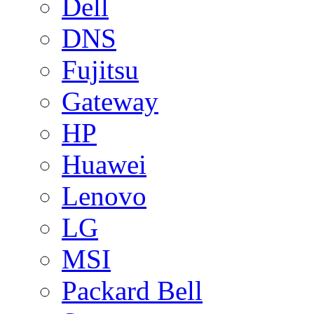
Dell
DNS
Fujitsu
Gateway
HP
Huawei
Lenovo
LG
MSI
Packard Bell