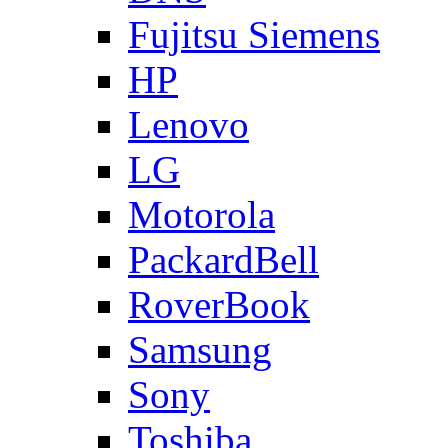
Fujitsu Siemens
HP
Lenovo
LG
Motorola
PackardBell
RoverBook
Samsung
Sony
Toshiba