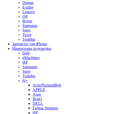
Digma
Explay
Lenovo
Q8
Rover
Samsung
Sony
Texet
Toshiba
Запчасти для iPhone
Инверторы подсветки
Dell
eMachines
HP
Samsung
Sony
Toshiba
б/у
Acer/PackardBell
APPLE
Asus
BenQ
DELL
Fujitsu Siemens
HP