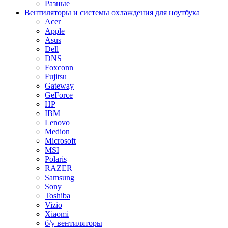
Разные
Вентиляторы и системы охлаждения для ноутбука
Acer
Apple
Asus
Dell
DNS
Foxconn
Fujitsu
Gateway
GeForce
HP
IBM
Lenovo
Medion
Microsoft
MSI
Polaris
RAZER
Samsung
Sony
Toshiba
Vizio
Xiaomi
б/у вентиляторы