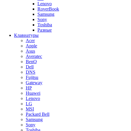
Lenovo
RoverBook
Samsung
Sony
Toshiba
Разные
Клавиатуры
Acer
Apple
Asus
Averatec
BenQ
Dell
DNS
Fujitsu
Gateway
HP
Huawei
Lenovo
LG
MSI
Packard Bell
Samsung
Sony
Toshiba