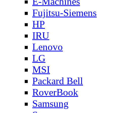
E-Machines
Fujitsu-Siemens
HP
IRU
Lenovo
LG
MSI
Packard Bell
RoverBook
Samsung