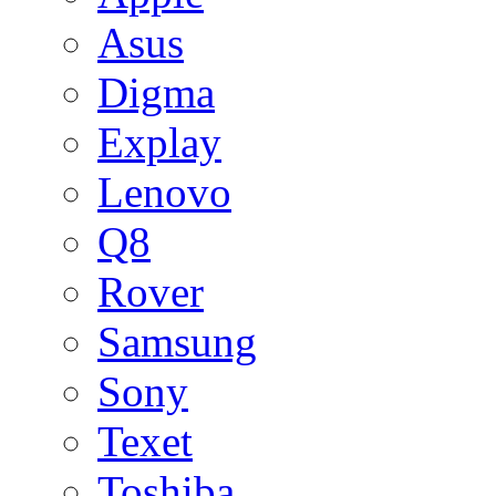
Asus
Digma
Explay
Lenovo
Q8
Rover
Samsung
Sony
Texet
Toshiba