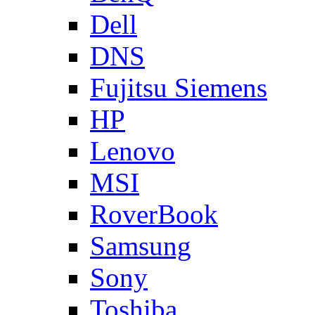
Dell
DNS
Fujitsu Siemens
HP
Lenovo
MSI
RoverBook
Samsung
Sony
Toshiba