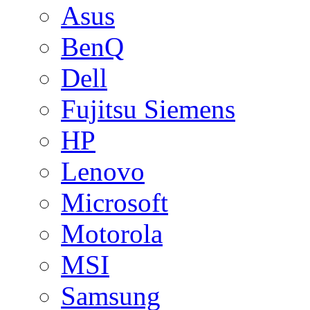
Asus
BenQ
Dell
Fujitsu Siemens
HP
Lenovo
Microsoft
Motorola
MSI
Samsung