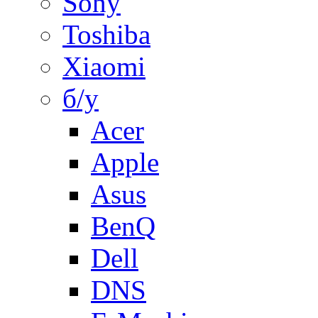
Sony
Toshiba
Xiaomi
б/у
Acer
Apple
Asus
BenQ
Dell
DNS