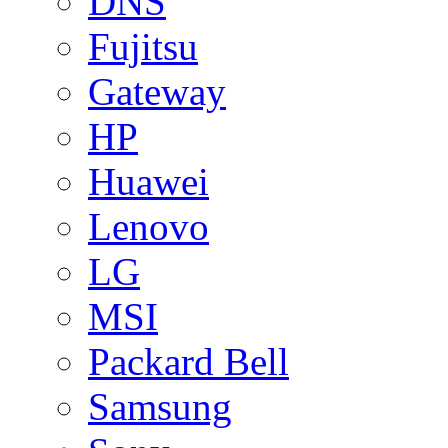
DNS
Fujitsu
Gateway
HP
Huawei
Lenovo
LG
MSI
Packard Bell
Samsung