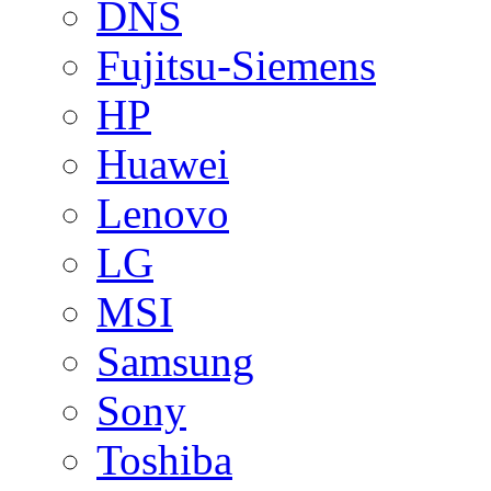
DNS
Fujitsu-Siemens
HP
Huawei
Lenovo
LG
MSI
Samsung
Sony
Toshiba