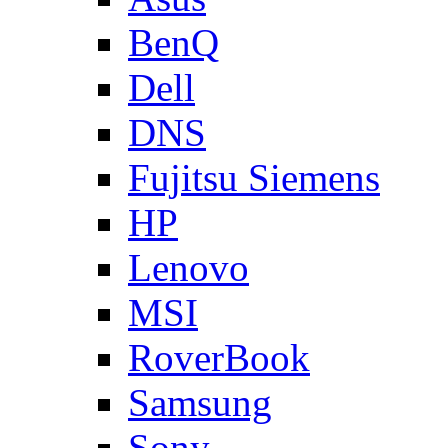
BenQ
Dell
DNS
Fujitsu Siemens
HP
Lenovo
MSI
RoverBook
Samsung
Sony