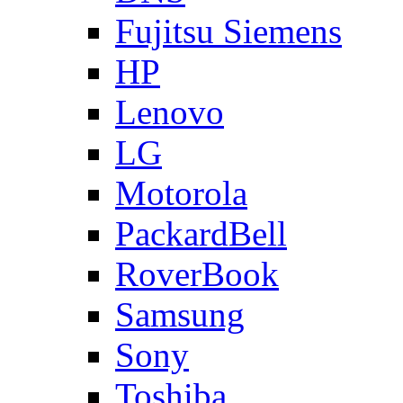
Fujitsu Siemens
HP
Lenovo
LG
Motorola
PackardBell
RoverBook
Samsung
Sony
Toshiba