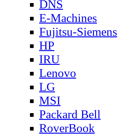
DNS
E-Machines
Fujitsu-Siemens
HP
IRU
Lenovo
LG
MSI
Packard Bell
RoverBook