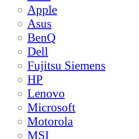
Apple
Asus
BenQ
Dell
Fujitsu Siemens
HP
Lenovo
Microsoft
Motorola
MSI