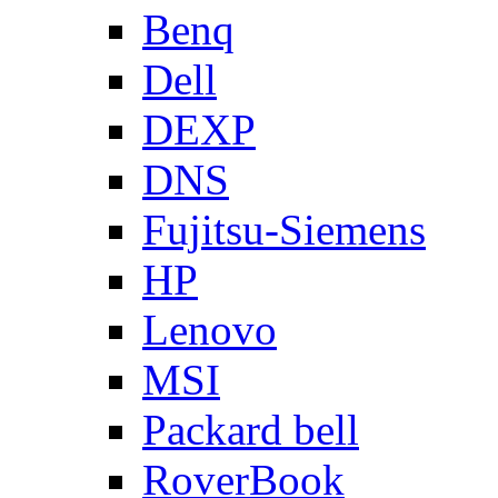
Benq
Dell
DEXP
DNS
Fujitsu-Siemens
HP
Lenovo
MSI
Packard bell
RoverBook