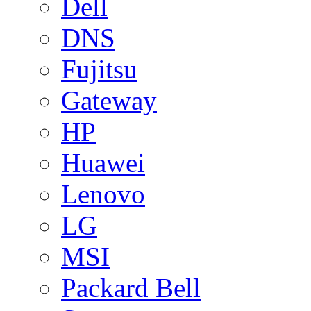
Dell
DNS
Fujitsu
Gateway
HP
Huawei
Lenovo
LG
MSI
Packard Bell