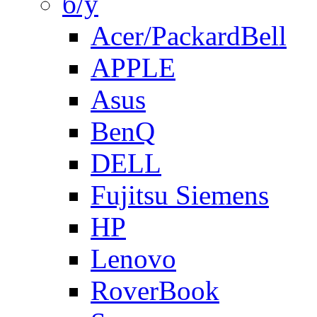
б/у
Acer/PackardBell
APPLE
Asus
BenQ
DELL
Fujitsu Siemens
HP
Lenovo
RoverBook