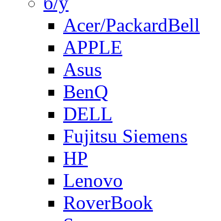
б/у
Acer/PackardBell
APPLE
Asus
BenQ
DELL
Fujitsu Siemens
HP
Lenovo
RoverBook