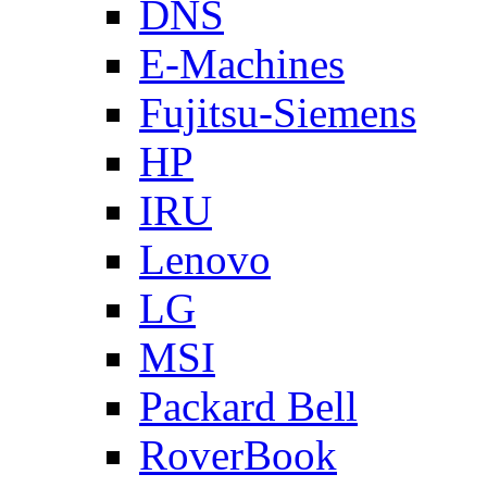
DNS
E-Machines
Fujitsu-Siemens
HP
IRU
Lenovo
LG
MSI
Packard Bell
RoverBook