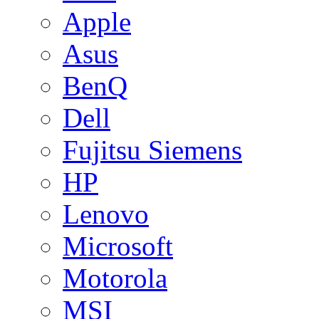
Apple
Asus
BenQ
Dell
Fujitsu Siemens
HP
Lenovo
Microsoft
Motorola
MSI