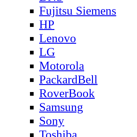
Fujitsu Siemens
HP
Lenovo
LG
Motorola
PackardBell
RoverBook
Samsung
Sony
Toshiba