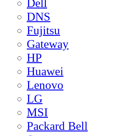
Dell
DNS
Fujitsu
Gateway
HP
Huawei
Lenovo
LG
MSI
Packard Bell