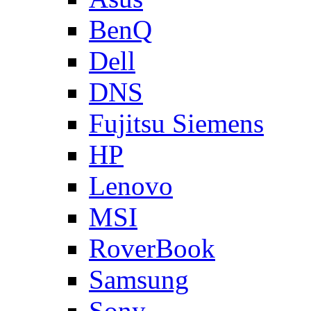
BenQ
Dell
DNS
Fujitsu Siemens
HP
Lenovo
MSI
RoverBook
Samsung
Sony