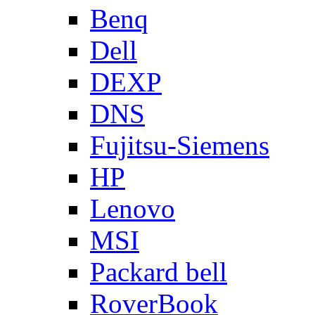
Benq
Dell
DEXP
DNS
Fujitsu-Siemens
HP
Lenovo
MSI
Packard bell
RoverBook