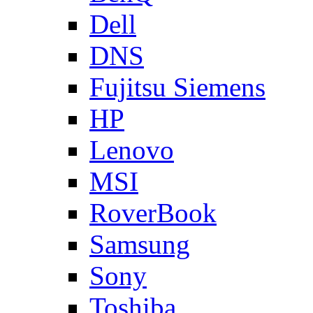
Dell
DNS
Fujitsu Siemens
HP
Lenovo
MSI
RoverBook
Samsung
Sony
Toshiba