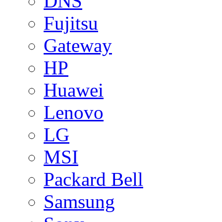
DNS
Fujitsu
Gateway
HP
Huawei
Lenovo
LG
MSI
Packard Bell
Samsung