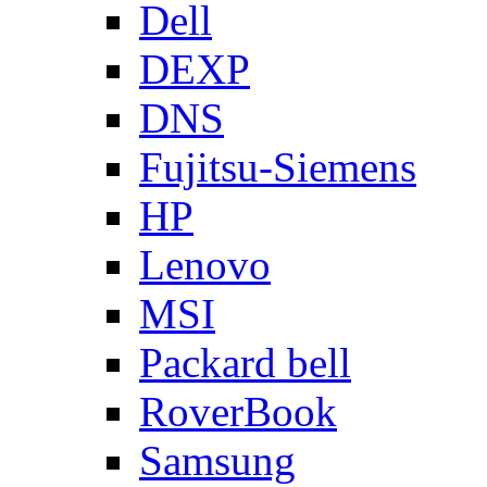
Dell
DEXP
DNS
Fujitsu-Siemens
HP
Lenovo
MSI
Packard bell
RoverBook
Samsung