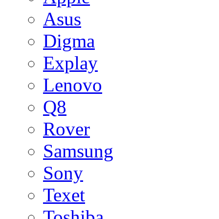
Asus
Digma
Explay
Lenovo
Q8
Rover
Samsung
Sony
Texet
Toshiba