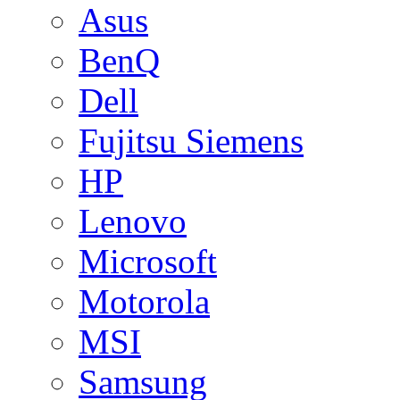
Asus
BenQ
Dell
Fujitsu Siemens
HP
Lenovo
Microsoft
Motorola
MSI
Samsung