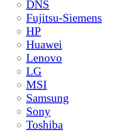
DNS
Fujitsu-Siemens
HP
Huawei
Lenovo
LG
MSI
Samsung
Sony
Toshiba