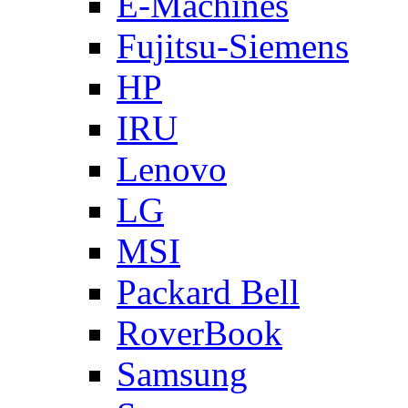
E-Machines
Fujitsu-Siemens
HP
IRU
Lenovo
LG
MSI
Packard Bell
RoverBook
Samsung