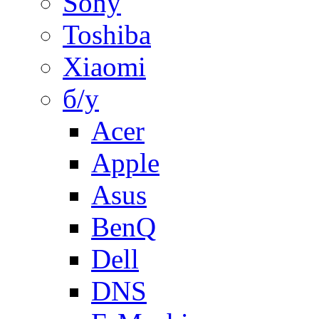
Sony
Toshiba
Xiaomi
б/у
Acer
Apple
Asus
BenQ
Dell
DNS