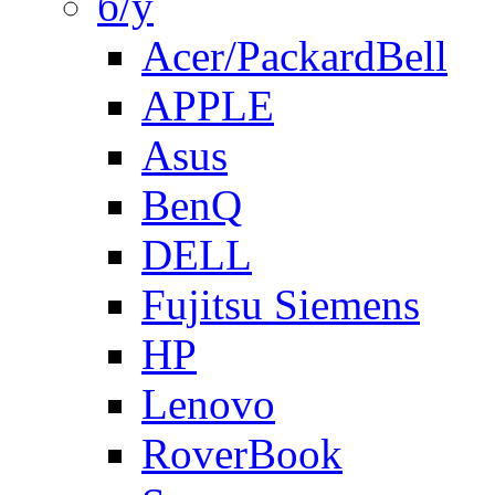
б/у
Acer/PackardBell
APPLE
Asus
BenQ
DELL
Fujitsu Siemens
HP
Lenovo
RoverBook