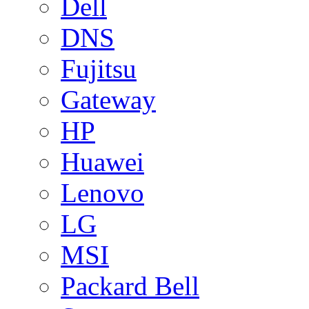
Dell
DNS
Fujitsu
Gateway
HP
Huawei
Lenovo
LG
MSI
Packard Bell