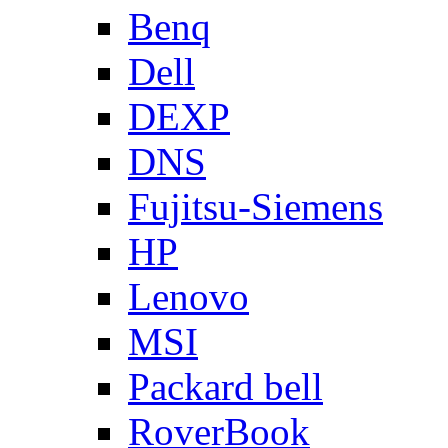
Benq
Dell
DEXP
DNS
Fujitsu-Siemens
HP
Lenovo
MSI
Packard bell
RoverBook