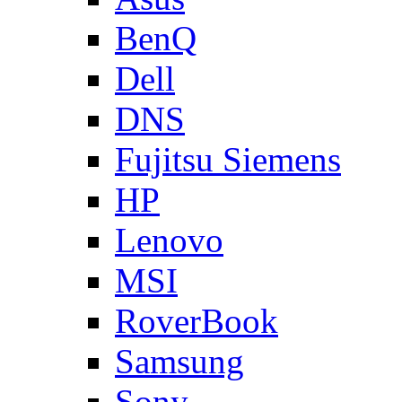
BenQ
Dell
DNS
Fujitsu Siemens
HP
Lenovo
MSI
RoverBook
Samsung
Sony