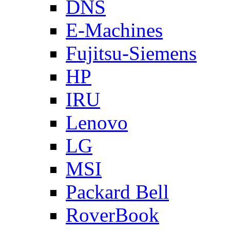
DNS
E-Machines
Fujitsu-Siemens
HP
IRU
Lenovo
LG
MSI
Packard Bell
RoverBook