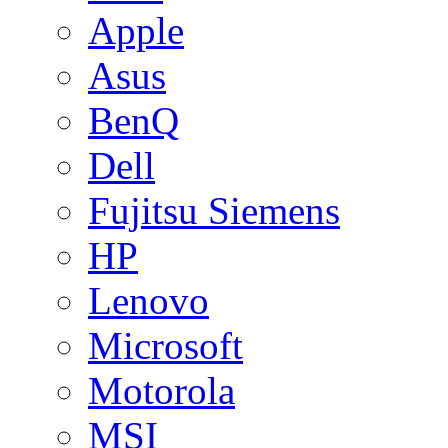
Apple
Asus
BenQ
Dell
Fujitsu Siemens
HP
Lenovo
Microsoft
Motorola
MSI