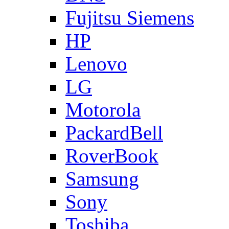
Fujitsu Siemens
HP
Lenovo
LG
Motorola
PackardBell
RoverBook
Samsung
Sony
Toshiba